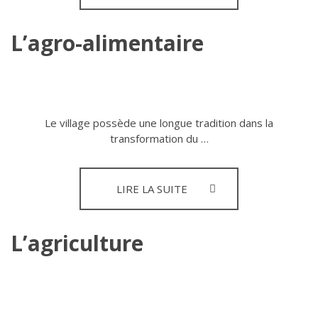
SUR
LA
PLAINE
L’agro-alimentaire
DE
NAY
Le village possède une longue tradition dans la
transformation du …
L’AGRO-
LIRE LA SUITE
ALIMENTAIRE
L’agriculture