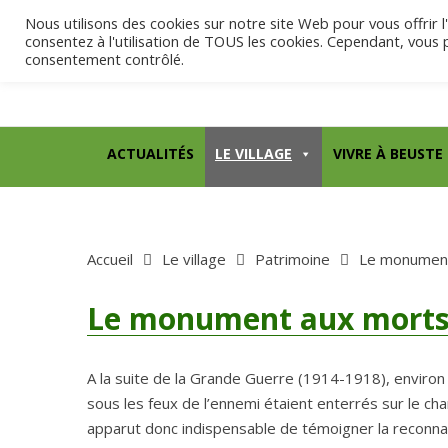
Aller au contenu
Nous utilisons des cookies sur notre site Web pour vous offrir l
consentez à l'utilisation de TOUS les cookies. Cependant, vous 
consentement contrôlé.
ACTUALITÉS
LE VILLAGE
VIVRE À BEUSTE
Accueil
Le village
Patrimoine
Le monument
Le monument aux mort
A la suite de la Grande Guerre (1914-1918), envir
sous les feux de l’ennemi étaient enterrés sur le cham
apparut donc indispensable de témoigner la reconnai