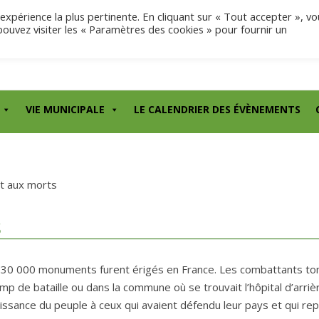
'expérience la plus pertinente. En cliquant sur « Tout accepter », vo
pouvez visiter les « Paramètres des cookies » pour fournir un
VIE MUNICIPALE
LE CALENDRIER DES ÉVÈNEMENTS
 aux morts
s
on 30 000 monuments furent érigés en France. Les combattants t
p de bataille ou dans la commune où se trouvait l’hôpital d’arrière
ssance du peuple à ceux qui avaient défendu leur pays et qui re