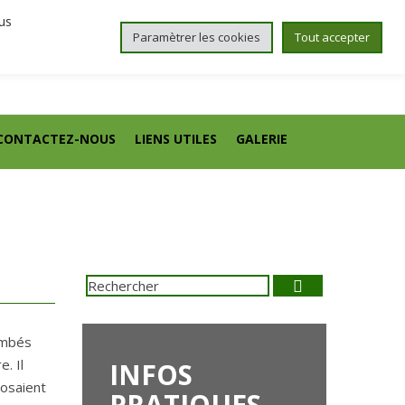
us
Paramètrer les cookies
Tout accepter
CONTACTEZ-NOUS
LIENS UTILES
GALERIE
Search
Rechercher
:
ombés
. Il
INFOS
posaient
PRATIQUES