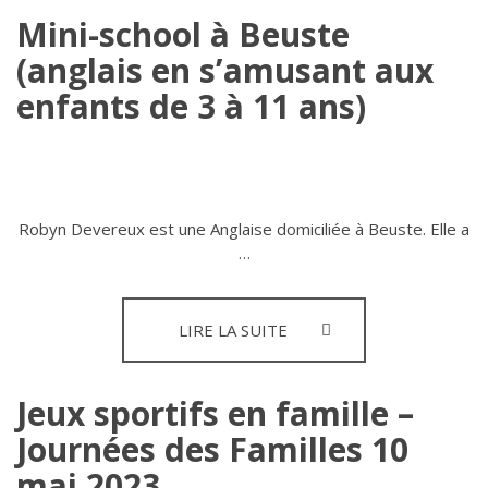
FORMATIONS
Mini-school à Beuste
(anglais en s’amusant aux
enfants de 3 à 11 ans)
Robyn Devereux est une Anglaise domiciliée à Beuste. Elle a
…
MINI-
LIRE LA SUITE
SCHOOL
À
BEUSTE
Jeux sportifs en famille –
(ANGLAIS
Journées des Familles 10
EN
S’AMUSANT
mai 2023
AUX