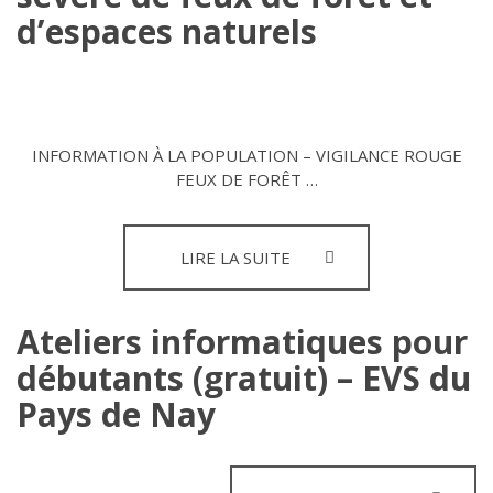
d’espaces naturels
INFORMATION À LA POPULATION – VIGILANCE ROUGE
FEUX DE FORÊT …
VIGILANCE
LIRE LA SUITE
ROUGE
–
RISQUE
Ateliers informatiques pour
SÉVÈRE
débutants (gratuit) – EVS du
DE
FEUX
Pays de Nay
DE
FORÊT
ET
D’ESPACES