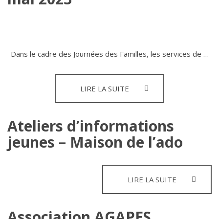
ENFANTS
DE
3
À
11 ANS)
Dans le cadre des Journées des Familles, les services de …
JEUX
LIRE LA SUITE
SPORTIFS
EN
FAMILLE
Ateliers d’informations
–
jeunes – Maison de l’ado
JOURNÉES
DES
FAMILLES
10
MAI
ATELIERS
LIRE LA SUITE
2023
D’INFORMA
JEUNES
–
Association AGAPES
MAISON