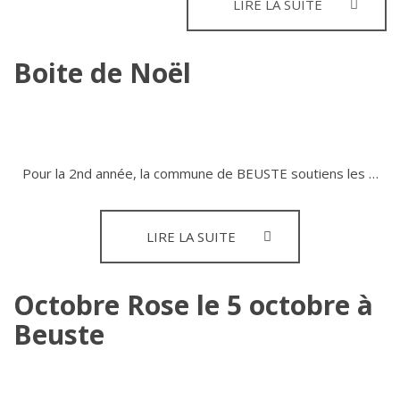
ATELIERS
LIRE LA SUITE
NATURELS
INFORMATI
POUR
DÉBUTANT
Boite de Noël
(GRATUIT)
–
EVS
DU
PAYS
DE
Pour la 2nd année, la commune de BEUSTE soutiens les …
NAY
BOITE
LIRE LA SUITE
DE
NOËL
Octobre Rose le 5 octobre à
Beuste