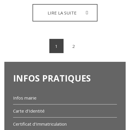
INSCRIPTION
LIRE LA SUITE
RPI
BEUSTE
/
LAGOS
1
2
(current)
INFOS
PRATIQUES
Infos mairie
Carte d’Identité
Certificat d’Immatriculation