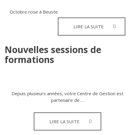
Octobre rose à Beuste
OCTOBRE
LIRE LA SUITE
ROSE
LE
5
Nouvelles sessions de
OCTOBRE
formations
À
BEUSTE
Depuis plusieurs années, votre Centre de Gestion est
partenaire de …
NOUVELLES
LIRE LA SUITE
SESSIONS
DE