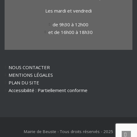
Les mardi et vendredi
de 9h30 à 12h00
et de 16h00 à 18h30
NOUS CONTACTER
MENTIONS LÉGALES
PLAN DU SITE
Accessibilité : Partiellement conforme
Mairie de Beuste - Tous droits réservés - 2025
Reto