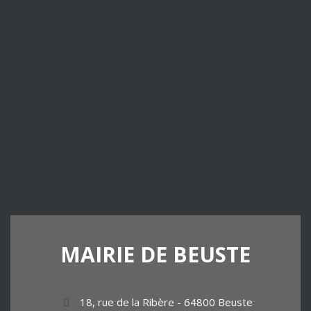
MAIRIE
DE
BEUSTE
18, rue de la Ribère - 64800 Beuste