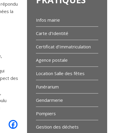
t répondu
nées la
Infos mairie
Carte d’Identité
Certificat d’Immatriculation
,
Agence postale
qui
Location Salle des fêtes
spect des
Funérarium
,
Gendarmerie
oulu
i
Pompiers
Gestion des déchets