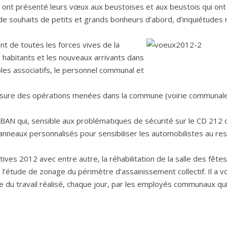
pal ont présenté leurs vœux aux beustoises et aux beustois qui on
e souhaits de petits et grands bonheurs d’abord, d’inquiétudes 
t de toutes les forces vives de la
 habitants et les nouveaux arrivants dans
ables associatifs, le personnel communal et
esure des opérations menées dans la commune (voirie communale
ZABAN qui, sensible aux problématiques de sécurité sur le CD 212 
panneaux personnalisés pour sensibiliser les automobilistes au re
ives 2012 avec entre autre, la réhabilitation de la salle des fêtes
 l’étude de zonage du périmètre d’assainissement collectif. Il a v
e du travail réalisé, chaque jour, par les employés communaux qu